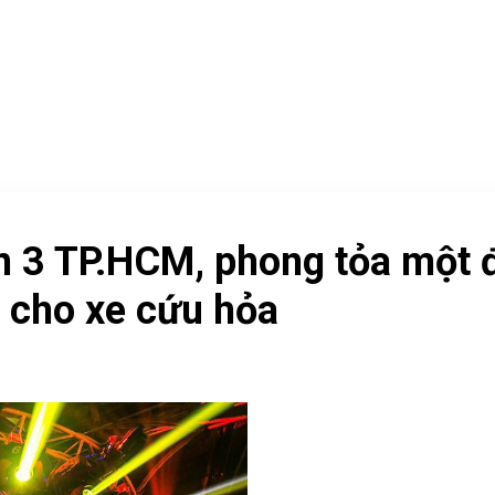
TRANG CHỦ
VỀ CHÚNG TÔI
KHÓA HỌC
SẢN P
TAG ARCHIVES:
DJ MIE
n 3 TP.HCM, phong tỏa một 
 cho xe cứu hỏa
Khoảng 16h30 cùng ngày, n
Bà Trưng, phường 6 quận 3,
Canalis Club trên đường nà