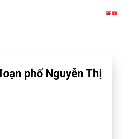
HẨM
DỊCH VỤ
LIÊN HỆ
BLOG
đoạn phố Nguyễn Thị
hiều người dân sinh sống ở khu vực đường Hai
 TPHCM phát hiện khói lửa bốc lên dữ dội ở quán
y nên hô hoán.