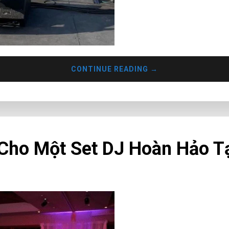
CONTINUE READING
→
Cho Một Set DJ Hoàn Hảo T
Trong các đám cưới ngày na
trọng không thể thiếu với va