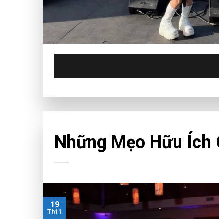
CHƯA PHÂN LOẠI
Những Mẹo Hữu Ích 
19
Th11