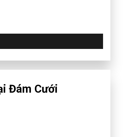
ại Đám Cưới
y, DJ và âm nhạc đã trở thành một phần quan
i trò khiến cho buổi lễ trở nên sống động hơn