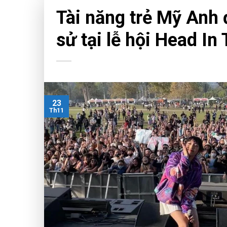
CHƯA PHÂN LOẠI
Tài năng trẻ Mỹ Anh 
sử tại lễ hội Head I
23
Th11