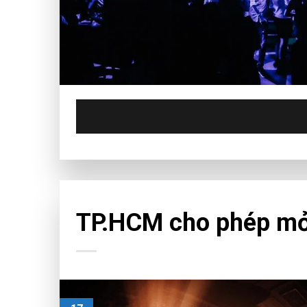
CHƯA PHÂN LOẠI
TP.HCM cho phép mở l