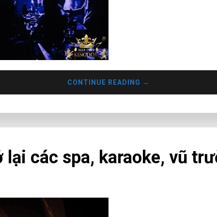
CONTINUE READING
→
ại các spa, karaoke, vũ trư
Chiều 16/11, UBND TP Hồ C
thời các biện pháp “Thích ứn