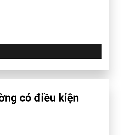
ờng có điều kiện
hí Minh đã ban hành quyết định quy định tạm
g an toàn, linh hoạt, kiểm soát hiệu quả dịch