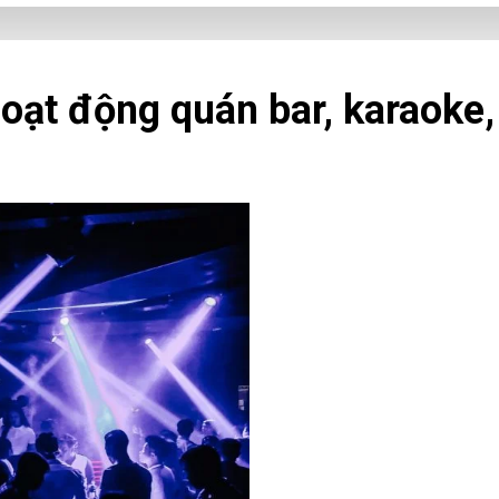
ạt động quán bar, karaoke,
TP.HCM yêu cầu tạm dừng k
đến khi Sở Y tế ban hành Bộ
dịch Covid-19.