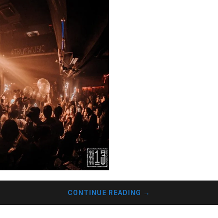
COVID-19” trên địa bàn. Đá
spa, karaoke, vũ trường có đ
CONTINUE READING
→