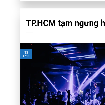
CHƯA PHÂN LOẠI
TP.HCM tạm ngưng ho
18
Th11