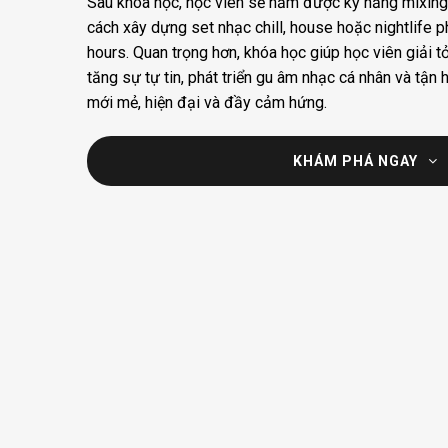
Sau khóa học, học viên sẽ nắm được kỹ năng mixing 
cách xây dựng set nhạc chill, house hoặc nightlife p
hours. Quan trọng hơn, khóa học giúp học viên giải t
tăng sự tự tin, phát triển gu âm nhạc cá nhân và tậ
mới mẻ, hiện đại và đầy cảm hứng.
KHÁM PHÁ NGAY