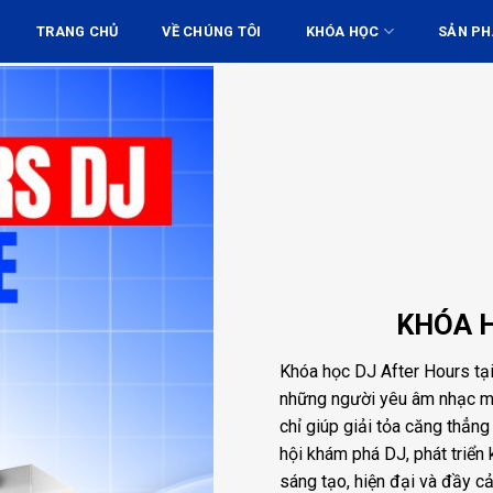
TRANG CHỦ
VỀ CHÚNG TÔI
KHÓA HỌC
SẢN P
KHÓA 
Khóa học DJ After Hours tạ
những người yêu âm nhạc mu
chỉ giúp giải tỏa căng thẳn
hội khám phá DJ, phát triển
sáng tạo, hiện đại và đầy c