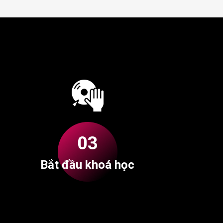
03
Bắt đầu khoá học