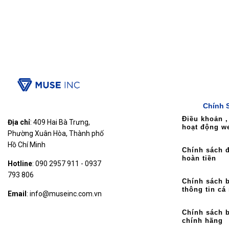
Chính 
Điều khoản ,
Địa chỉ
: 409 Hai Bà Trưng,
hoạt động w
Phường Xuân Hòa, Thành phố
Hồ Chí Minh
Chính sách đ
hoàn tiền
Hotline
: 090 2957 911 - 0937
793 806
Chính sách 
thông tin cá
Email
: info@museinc.com.vn
Chính sách 
chính hãng