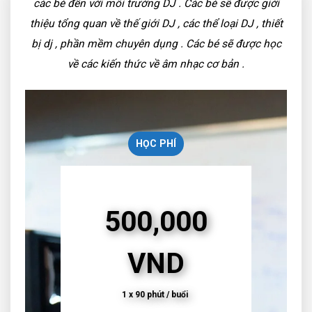
các bé đến với môi trường DJ . Các bé sẽ được giới
thiệu tổng quan về thế giới DJ , các thể loại DJ , thiết
bị dj , phần mềm chuyên dụng . Các bé sẽ được học
về các kiến thức về âm nhạc cơ bản .
HỌC PHÍ
500,000
VND
1 x 90 phút / buổi