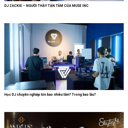
DJ ZACKIE – NGƯỜI THẦY TẬN TÂM CỦA MUSE INC
Học DJ chuyên nghiệp tốn bao nhiêu tiền? Trong bao lâu?