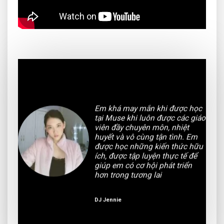
Em khá may mắn khi được học
tại Muse khi luôn được các giáo
ạn
viên đầy chuyên môn, nhiệt
ắt
huyết và vô cùng tận tình. Em
iáo
được học những kiến thức hữu
 em
ích, được tập luyện thực tế để
ủa
giúp em có cơ hội phát triển
hơn trong tương lai
DJ Jennie