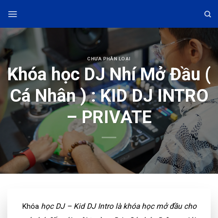
Skip
to
content
CHƯA PHÂN LOẠI
Khóa học DJ Nhí Mở Đầu (
Cá Nhân ) : KID DJ INTRO
– PRIVATE
Khóa
học DJ – Kid DJ Intro là khóa học mở đầu cho