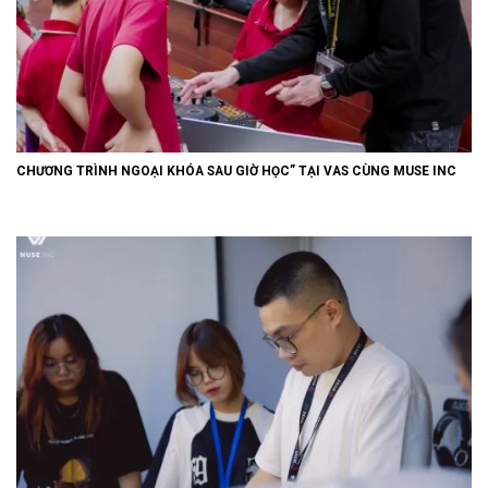
CHƯƠNG TRÌNH NGOẠI KHÓA SAU GIỜ HỌC” TẠI VAS CÙNG MUSE INC