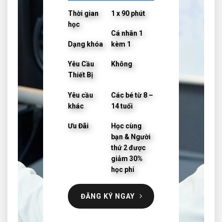
Thời gian
1 x 90 phút
học
Cá nhân 1
Dạng khóa
kèm 1
Yêu Cầu
Không
Thiết Bị
Yêu cầu
Các bé từ 8 –
khác
14 tuổi
Ưu Đãi
Học cùng
bạn & Người
thứ 2 được
giảm 30%
học phí
ĐĂNG KÝ NGAY