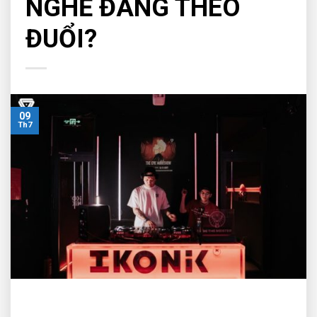
NGHỀ ĐÁNG THEO
ĐUỔI?
09
Th7
những bạn trẻ vừa tốt nghiệp, đang đứng trước ngưỡng cửa