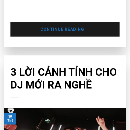
cuộc đời và băn khoăn lựa chọn nghề nghiệp, hãy cùng Muse
Inc khám phá xem liệu DJ có phải một nghề đáng theo đuổi
không
CONTINUE READING
→
TIPS & TRICKS
3 LỜI CẢNH TỈNH CHO
DJ MỚI RA NGHỀ
15
Th6