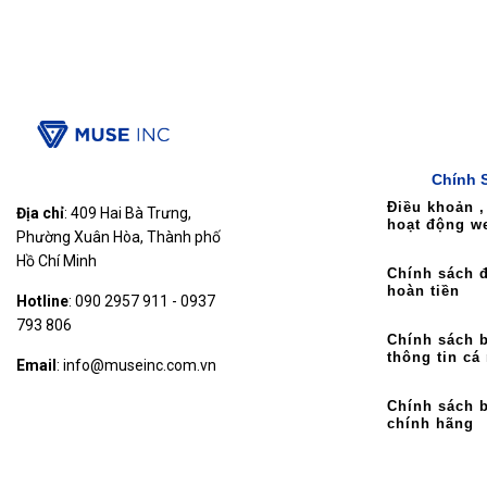
Chính 
Điều khoản ,
Địa chỉ
: 409 Hai Bà Trưng,
hoạt động w
Phường Xuân Hòa, Thành phố
Hồ Chí Minh
Chính sách đ
hoàn tiền
Hotline
: 090 2957 911 - 0937
793 806
Chính sách 
thông tin cá
Email
: info@museinc.com.vn
Chính sách 
chính hãng