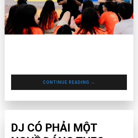
Từ ngày 15.07.2024 đến 19.07.2024 vừa qua Muse Inc mới
có dịp tổ chức sự kiện KID DJ WORKSHOP – VAS SUMMER
CAMP 2024 tại Vietnam Australia International School
(VAS).
CONTINUE READING
→
EDUCATION
DJ CÓ PHẢI MỘT