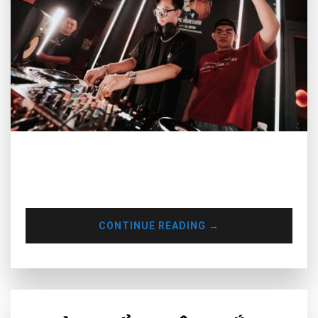
Muse Inc sẽ chia sẻ 3 lời cảnh tỉnh quan trọng dành cho DJ
mới ra nghề, giúp bạn tránh mắc những sai lầm ngớ ngẩn có
thể cản trở con đường phát triển nghề nghiệp của mình.
CONTINUE READING
→
EDUCATION