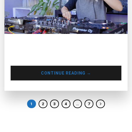
Kỳ nghỉ hè là khoảng thời gian mà trẻ con có nhiều thời gian
để vui chơi và nghỉ ngơi hơn, ắt hẳn nỗi lo con mình sẽ tiếp
xúc nhiều với các thiết bị điện tử của ba mẹ lại nhiều hơn.
CONTINUE READING
→
1
2
3
4
…
7