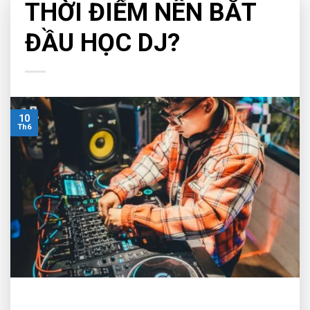
THỜI ĐIỂM NÊN BẮT
ĐẦU HỌC DJ?
10
Th6
Muse Inc sẽ chia sẻ cho các bạn trẻ có đam mê và mong