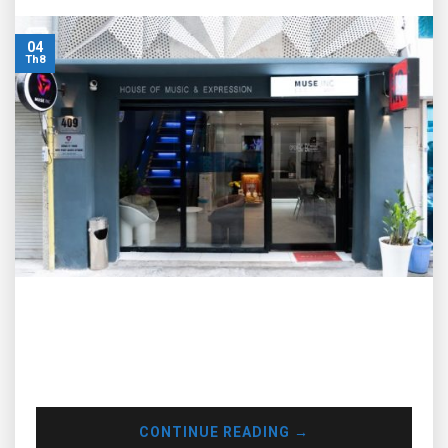
04
Th8
Được thành lập vào năm 2017 bởi DJ Phatbeatz – một
người có niềm đam mê âm nhạc và đặc biệt là với bộ môn
DJ. Cho đến nay, Muse Inc không chỉ hoạt động như một học
viện mà hơn thế là một hệ sinh thái âm nhạc chuyên nghiệp
CONTINUE READING
→