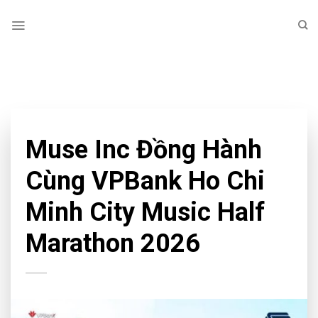
Skip
to
content
TAG ARCHIVES:
ĐÀO TẠO DJ
NEWS
Muse Inc Đồng Hành
Cùng VPBank Ho Chi
Minh City Music Half
Marathon 2026