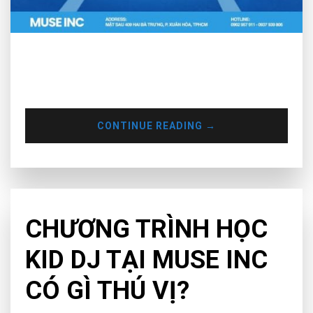
Muse Inc đồng hành cùng VPBank Music Half Marathon
2026 mang đến âm nhạc DJ bùng nổ. Đăng ký học thử DJ
miễn phí
CONTINUE READING
→
EDUCATION
CHƯƠNG TRÌNH HỌC
KID DJ TẠI MUSE INC
CÓ GÌ THÚ VỊ?