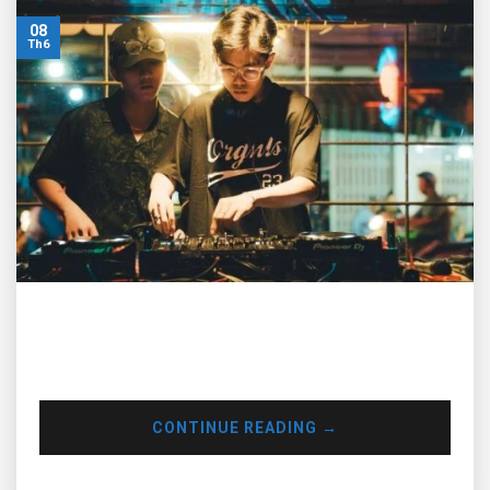
08
Th6
Muse Inc sẽ chia sẻ một vài tips giúp bạn xác định được bản
thân, định hướng nghề nghiệp hiệu quả hơn và theo đuổi
đam mê âm nhạc sau khi tốt nghiệp
CONTINUE READING
→