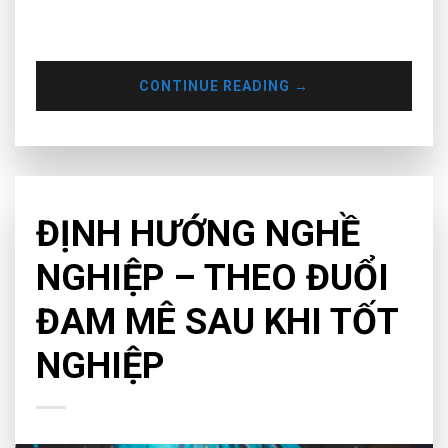
muốn trở thành DJ chuyên nghiệp thời điểm nào mà chúng
ta nên bắt đầu học DJ.
CONTINUE READING
→
EDUCATION
ĐỊNH HƯỚNG NGHỀ
NGHIỆP – THEO ĐUỔI
ĐAM MÊ SAU KHI TỐT
NGHIỆP