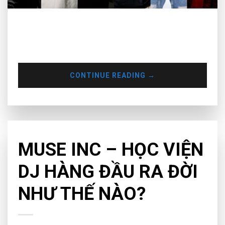
Muse Inc tự hào là nơi quy tụ những giảng viên DJ hàng đầu,
khám phá những gương mặt nổi bật đang truyền cảm hứng
và chia sẻ đam mê âm nhạc tại Muse Inc.
CONTINUE READING
→
NEWS
MUSE INC – HỌC VIỆN
DJ HÀNG ĐẦU RA ĐỜI
NHƯ THẾ NÀO?