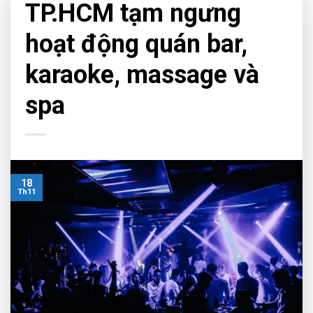
TP.HCM tạm ngưng
hoạt động quán bar,
karaoke, massage và
spa
18
Th11