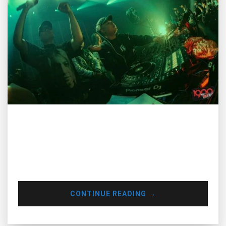
DJing không chỉ là việc phát nhạc, mà còn là một nghệ thuật
thể hiện sự sáng tạo và tạo nên không gian âm nhạc đặc
biệt. Vì thế không phải ai cũng có thể trở thành một DJ
chuyên nghiệp. Vậy, một DJ chuyên nghiệp phải trải qua
những gì? Hãy cùng Muse Inc khám phá nhé!
CONTINUE READING
→