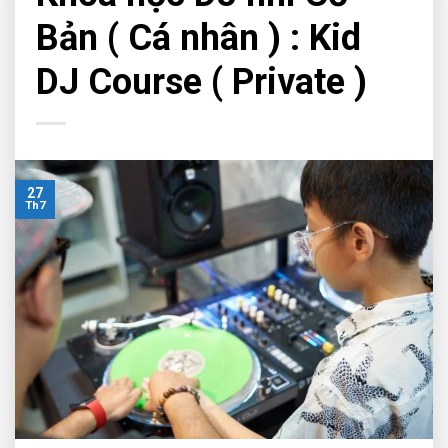
Bản ( Cá nhân ) : Kid
DJ Course ( Private )
27
Th7