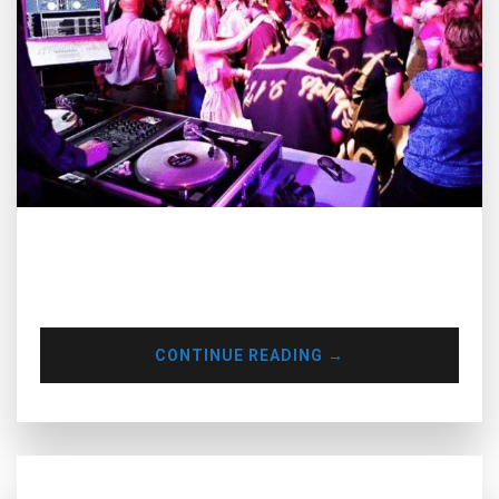
Trong các đám cưới ngày nay, DJ và âm nhạc đã trở thành
một phần quan trọng không thể thiếu với vai trò khiến cho
buổi lễ trở nên sống động hơn
CONTINUE READING
→
CHƯA PHÂN LOẠI