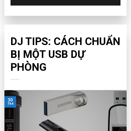
CHƯA PHÂN LOẠI
DJ TIPS: CÁCH CHUẨN
BỊ MỘT USB DỰ
PHÒNG
30
Th4