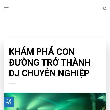
Skip
to
content
TAG ARCHIVES:
HỌC DJ CHUYÊN NGHIỆP
EDUCATION
KHÁM PHÁ CON
ĐƯỜNG TRỞ THÀNH
DJ CHUYÊN NGHIỆP
18
Th5