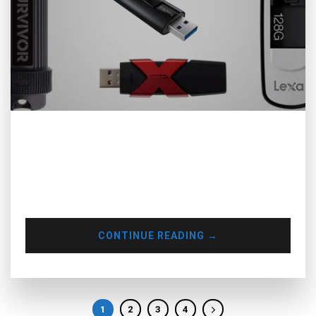
DJ TIPS: CÁCH CHUẨN BỊ MỘT USB DỰ PHÒNG Chuyên mục
DJ Tips của MUSE INC. sẽ tiếp tục với một tips cực hay nữa
dành cho các DJs đang theo đuổi trong nghề. Khi bất kỳ một
sự kiện nào mà bạn lưu diễn, sẽ tuỳ theo không khí khác
nhau. Tuy nhiên, bỗng…
CONTINUE READING
→
1
2
3
4