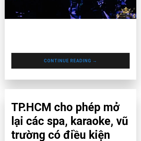
TP.HCM yêu cầu tạm dừng karaoke, vũ trường, massage,
spa, quán bar cho đến khi Sở Y tế ban hành Bộ tiêu chí đánh
giá an toàn trong phòng, chống dịch Covid-19.
CONTINUE READING
→
CHƯA PHÂN LOẠI
TP.HCM cho phép mở
lại các spa, karaoke, vũ
trường có điều kiện