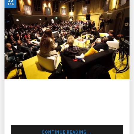
30
Th4
Trao dồi kỹ năng, học hỏi, networking lẫn nhau – đó chính là
nguồn động lực quan trọng, và là chìa khoá thành công đối
với các bạn đang làm trong ngành DJ, bất kể bạn là có kinh
nghiệm hay mới gia nhập vào nghề nên tham gia 5 sự kiện
công nghệ và…
CONTINUE READING
→