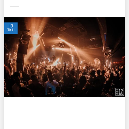
17
Th11
Chiều 16/11, UBND TP Hồ Chí Minh đã ban hành quyết định
quy định tạm thời các biện pháp “Thích ứng an toàn, linh
hoạt, kiểm soát hiệu quả dịch COVID-19” trên địa bàn. Đáng
chú ý, TP Hồ Chí Minh cho phép mở lại các spa, karaoke, vũ