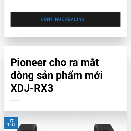
trường có điều kiện tại các phường, xã cấp độ 1, 2, 3.
CONTINUE READING
→
CHƯA PHÂN LOẠI
Pioneer cho ra mắt
dòng sản phẩm mới
XDJ-RX3
17
Th11