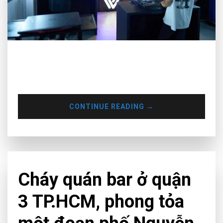
Qua bài viết này, Muse Inc hy vọng bạn sẽ có thêm thông tin
về giá cả cũng như thời gian để lựa chọn cho mình một khóa
học phù hợp và một học viện uy tín.
CONTINUE READING
→
CHƯA PHÂN LOẠI
Cháy quán bar ở quận
3 TP.HCM, phong tỏa