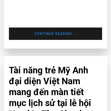
Khoảng 16h30 cùng ngày, nhiều người dân sinh sống ở khu
vực đường Hai Bà Trưng, phường 6 quận 3, TPHCM phát
hiện khói lửa bốc lên dữ dội ở quán Canalis Club trên đường
này nên hô hoán.
CONTINUE READING
→
CHƯA PHÂN LOẠI
Tài năng trẻ Mỹ Anh
đại diện Việt Nam
mang đến màn tiết
mục lịch sử tại lễ hội