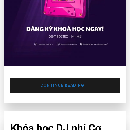
CONTINUE READING
→
CHƯA PHÂN LOẠI
Khóa học DJ nhí Cơ