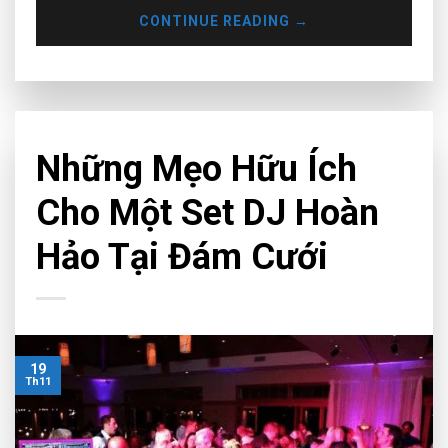
CONTINUE READING
→
CHƯA PHÂN LOẠI
Những Mẹo Hữu Ích
Cho Một Set DJ Hoàn
Hảo Tại Đám Cưới
19
Th11