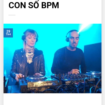
CON SỐ BPM
29
Th4
Một tranh cãi nữa lại nổ ra đặc biệt dành riêng cho các