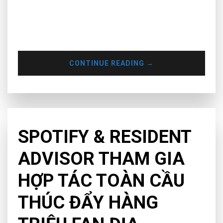
DJs/Producers nhưng lần này chủ đề được bàn tán nhiều
nhất chính là về con số BPM. Trước khi nói về chủ đề chính
thì chúng ta cùng điểm qua về con số BPM, hy vọng các
DJ/Producer sẽ nắm bắt được…
CONTINUE READING
→
CHƯA PHÂN LOẠI
SPOTIFY & RESIDENT
ADVISOR THAM GIA
HỢP TÁC TOÀN CẦU
THÚC ĐẨY HÀNG