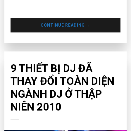
thường thấy tại club hay lễ hội âm nhạc. Để các bạn hình
dung được loại jogwheel phù hợp cho bản…
CONTINUE READING
→
CHƯA PHÂN LOẠI
9 THIẾT BỊ DJ ĐÃ
THAY ĐỔI TOÀN DIỆN
NGÀNH DJ Ở THẬP
NIÊN 2010