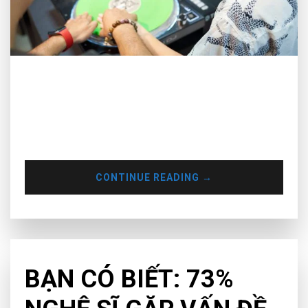
Khóa học DJ – Kid DJ Intro là khóa học mở đầu cho các bé
đến với môi trường DJ . Các bé sẽ được giới thiệu tổng quan
về thế giới DJ , các thể loại DJ , thiết bị dj , phần mềm chuyên
dụng . Các bé sẽ được học về các kiến thức về âm nhạc cơ
bản .
CONTINUE READING
→
CHƯA PHÂN LOẠI
BẠN CÓ BIẾT: 73%