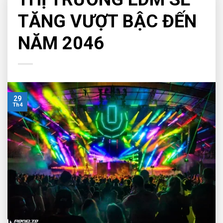
TĂNG VƯỢT BẬC ĐẾN
NĂM 2046
29
Th4