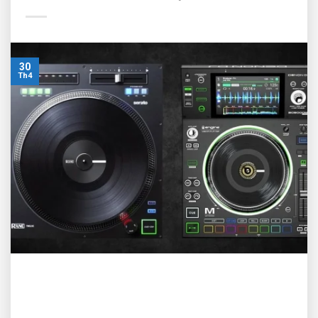
30
Th4
Mâm xoay (jogwheels) là một trong những bộ phận không
thể thiếu trên các thiết bị DJ, từ những chiếc turntable sử
dụng đĩa than cho tới các mẫu CDJ và controller bạn vẫn