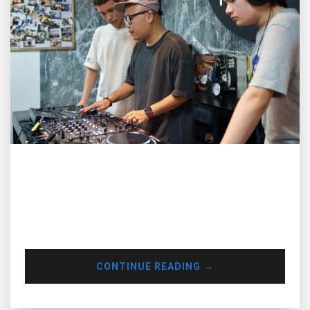
Khóa học DJ – Kid DJ Intro là khóa học mở đầu cho các bé
đến với môi trường DJ . Các bé sẽ được giới thiệu tổng quan
về thế giới DJ , các thể loại DJ , thiết bị dj , phần mềm chuyên
dụng . Các bé sẽ được học về các kiến thức về âm nhạc cơ
bản .
CONTINUE READING
→