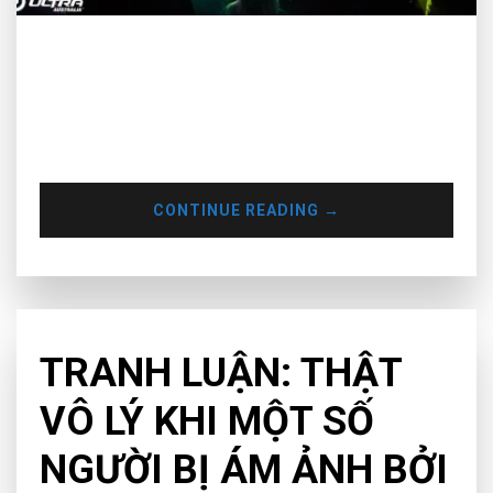
Thị trường EDM sẽ tăng trưởng vượt bậc vào năm 2046. Đó
là kết quả được đưa ra từ báo cáo mới nhất trên
99marketresearch.com. Báo cáo được tiến hành và công bố
dựa theo những tiêu chí như sau: Những sản phẩm âm nhạc
phát hành, mức độ tăng trưởng, sự tiêu dùng những…
CONTINUE READING
→
CHƯA PHÂN LOẠI
TRANH LUẬN: THẬT
VÔ LÝ KHI MỘT SỐ
NGƯỜI BỊ ÁM ẢNH BỞI