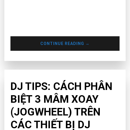
Thống kê gần đây của Record Union cho hay, gần 73% nghệ
sĩ tính từ các DJs/Producers, cũng như trong giới giải trí đã
có những vấn đề liên quan đến sức khoẻ tâm thần trong sự
nghiệp của họ. Thông tin này bám sát vào chủ đề đáng quan
tâm trong làng giải trí…
CONTINUE READING
→
CHƯA PHÂN LOẠI
DJ TIPS: CÁCH PHÂN
BIỆT 3 MÂM XOAY
(JOGWHEEL) TRÊN
CÁC THIẾT BỊ DJ