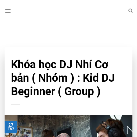
Skip
to
content
TAG ARCHIVES:
DJ TRẺ EM
CHƯA PHÂN LOẠI
Khóa học DJ Nhí Cơ
bản ( Nhóm ) : Kid DJ
Beginner ( Group )
27
Th7