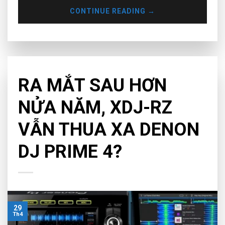
CONTINUE READING
→
CHƯA PHÂN LOẠI
RA MẮT SAU HƠN
NỬA NĂM, XDJ-RZ
VẪN THUA XA DENON
DJ PRIME 4?
29
Th4