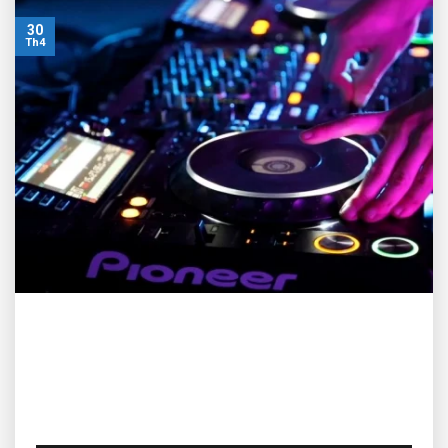
30
Th4
Thập niên 2010 vừa qua chứng kiến sự trỗi dậy toàn diện
của ngành công nghiệp DJ thế giới – với 9 thiết bị DJ quan
trọng đã và đang gây sốt trên thị trường. Điều đó đã thực sự
mang một tiền lệ quan trọng cho các DJ/Producer trên toàn
thế giới sử dụng…