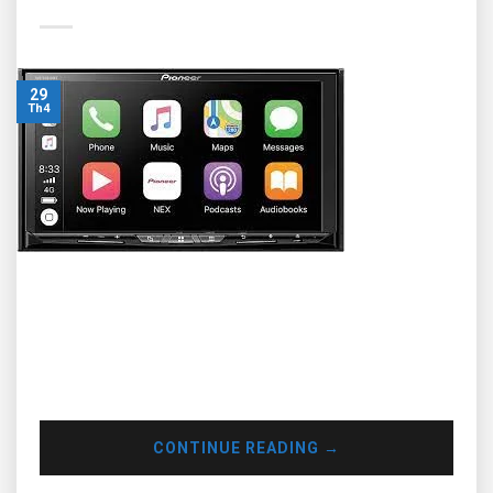
29
Th4
Pioneer DJ đã được bán bởi công ty đầu tư cổ phần tư nhân
đã mua nó vào năm 2015. Pioneer DJ đã được chủ sở hữu
công ty cổ phần KKR bán cho công ty Nhật Bản Noritsu với
giá 606 triệu USD. Việc bán lại như theo kế hoạch sau khi
thay đổi tên…
CONTINUE READING
→