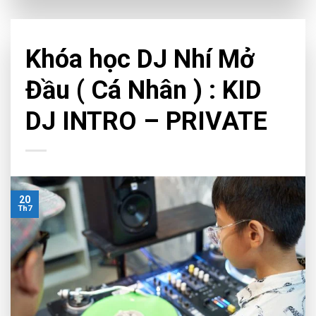
CHƯA PHÂN LOẠI
Khóa học DJ Nhí Mở
Đầu ( Cá Nhân ) : KID
DJ INTRO – PRIVATE
20
Th7