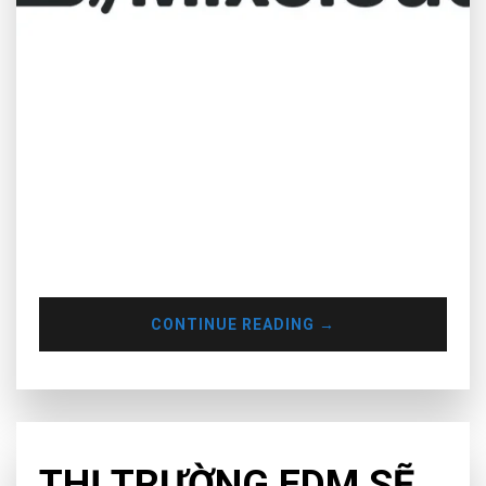
Vào cuối tháng 7 vừa qua, Mixcloud đã đăng một bài viết đề
cập đến cộng đồng của họ và chia sẻ một vài thay đổi sắp tới
trên nền tảng này. Nhìn chung, những thay đổi sẽ thu hẹp sự
tự do cho những người nghe miễn phí đặc biệt là việc hạn
chế…
CONTINUE READING
→
CHƯA PHÂN LOẠI
THỊ TRƯỜNG EDM SẼ