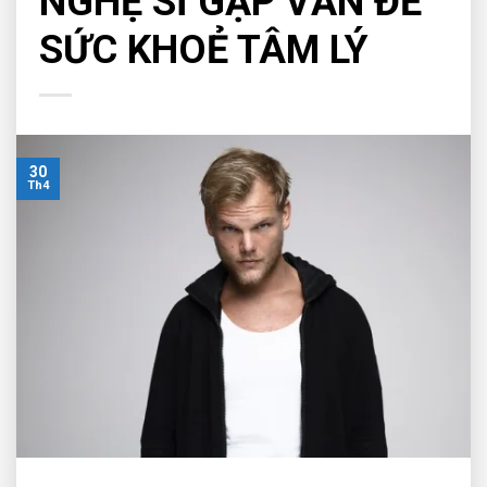
NGHỆ SĨ GẶP VẤN ĐỀ
SỨC KHOẺ TÂM LÝ
30
Th4