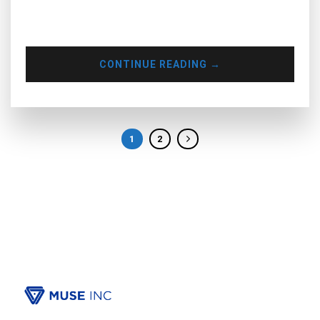
biến ngày càng nghiêm trọng. Với tư cách là DJ/Producer,
đây chính là cơ hội “vàng” để cố…
CONTINUE READING
→
1
2