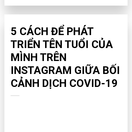
CHƯA PHÂN LOẠI
5 CÁCH ĐỂ PHÁT
TRIỂN TÊN TUỔI CỦA
MÌNH TRÊN
INSTAGRAM GIỮA BỐI
CẢNH DỊCH COVID-19
Dự kiến trong vòng nửa tháng tới 1 tháng tới hầu hết người
dân đều phải tập dần khái niệm “social distancing” khi tất cả
các bar, club đóng cửa kéo dài do đại dịch COVID-19 diễn