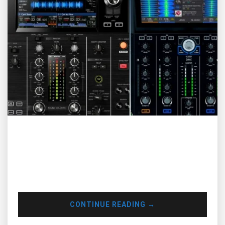
Mặc dù mang đến rất nhiều sự cải tiến, mẫu controller mới
nhất của Pioneer DJ, XDJ-XZ vẫn còn nhiều điểm hạn chế so
với đối thủ cạnh tranh trực tiếp ra mắt cách đây nửa năm
của mình là Denon Prime 4. DÙ CÓ MIXER 4 KÊNH, XDJ-XZ
KHÔNG THỂ SỬ DỤNG 4 KÊNH…
CONTINUE READING
→