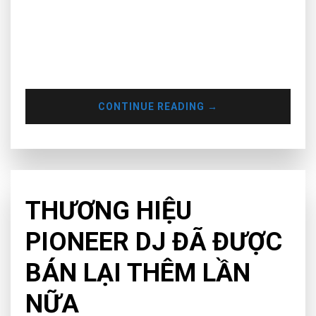
Resident Advisor (RA), một nền tảng ấn phẩm âm nhạc, sự
kiện cộng đồng trực tuyến đã ký kết hợp tác với Spotify, cả
hai công ty nói rằng sẽ “Thúc đẩy hàng triệu các fan địa
phương đến những tụ điểm âm nhạc”. Theo thông cáo báo
chí đã thông báo, sự quan hệ…
CONTINUE READING
→
CHƯA PHÂN LOẠI
THƯƠNG HIỆU
PIONEER DJ ĐÃ ĐƯỢC
BÁN LẠI THÊM LẦN
NỮA