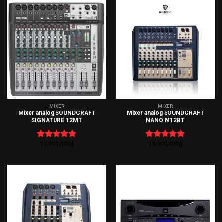
MIXER
MIXER
Mixer analog SOUNDCRAFT
Mixer analog SOUNDCRAFT
SIGNATURE 12MT
NANO M12BT
15,900,000
₫
14,900,000
₫
Được xếp
Được xếp
hạng
5.00
hạng
5.00
5 sao
5 sao