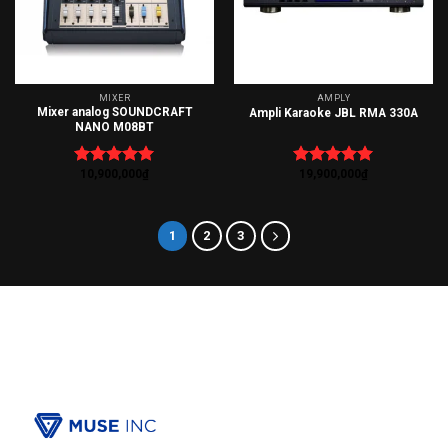
MIXER
AMPLY
Mixer analog SOUNDCRAFT
Ampli Karaoke JBL RMA 330A
NANO M08BT
10,900,000
₫
19,900,000
₫
Được xếp
Được xếp
hạng
5.00
hạng
5.00
5 sao
5 sao
1
2
3