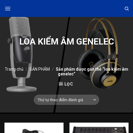
Skip
to
content
LOA KIỂM ÂM GENELEC
Trang chủ
/
SẢN PHẨM
/
Sản phẩm được gắn thẻ “loa kiểm âm
genelec”
LỌC