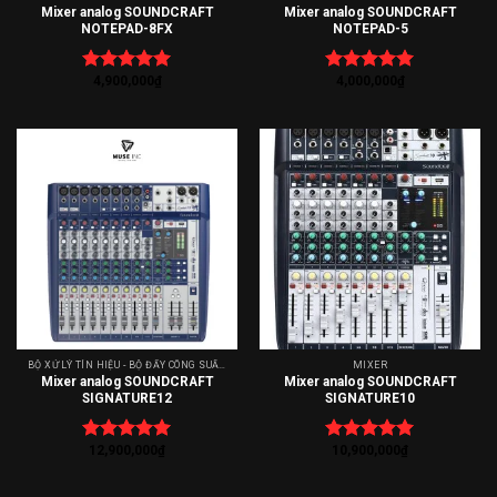
Mixer analog SOUNDCRAFT
Mixer analog SOUNDCRAFT
NOTEPAD-8FX
NOTEPAD-5
4,900,000
₫
4,000,000
₫
Được xếp
Được xếp
hạng
5.00
hạng
5.00
5 sao
5 sao
BỘ XỬ LÝ TÍN HIỆU - BỘ ĐẨY CÔNG SUẤT - AMPLY
MIXER
Mixer analog SOUNDCRAFT
Mixer analog SOUNDCRAFT
SIGNATURE12
SIGNATURE10
12,900,000
₫
10,900,000
₫
Được xếp
Được xếp
hạng
5.00
hạng
5.00
5 sao
5 sao