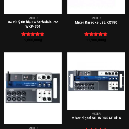
MIXER
MIXER
Bộ xử lý tín hiệu Wharfedale Pro
Mixer Karaoke JBL KX180
WKP-301
9,800,000
₫
11,900,000
₫
Được xếp
Được xếp
hạng
5.00
hạng
5.00
5 sao
5 sao
MIXER
Mixer digital SOUNDCRAF Ui16
MIXER