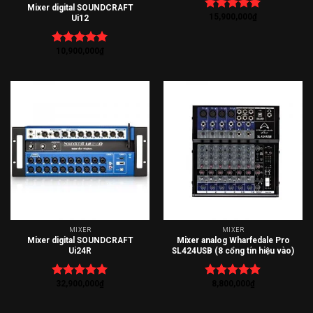
Mixer digital SOUNDCRAFT
15,900,000
₫
Được xếp
Ui12
hạng
5.00
5 sao
10,900,000
₫
Được xếp
hạng
5.00
5 sao
MIXER
MIXER
Mixer digital SOUNDCRAFT
Mixer analog Wharfedale Pro
Ui24R
SL424USB (8 cổng tín hiệu vào)
32,900,000
₫
8,800,000
₫
Được xếp
Được xếp
hạng
5.00
hạng
5.00
5 sao
5 sao