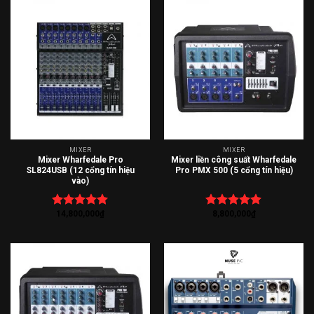
MIXER
MIXER
Mixer Wharfedale Pro
Mixer liền công suất Wharfedale
SL824USB (12 cổng tín hiệu
Pro PMX 500 (5 cổng tín hiệu)
vào)
14,800,000
₫
8,800,000
₫
Được xếp
Được xếp
hạng
5.00
hạng
5.00
5 sao
5 sao