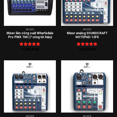
MIXER
MIXER
Mixer liền công suất Wharfedale
Mixer analog SOUNDCRAFT
Pro PMX 700 (7 cổng tín hiệu)
NOTEPAD-12FX
11,800,000
₫
5,900,000
₫
Được xếp
Được xếp
hạng
5.00
hạng
5.00
5 sao
5 sao
MIXER
MIXER