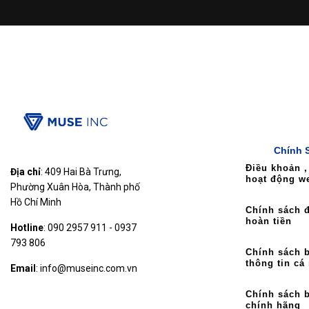
Chính 
Điều khoản ,
Địa chỉ
: 409 Hai Bà Trưng,
hoạt động w
Phường Xuân Hòa, Thành phố
Hồ Chí Minh
Chính sách đ
hoàn tiền
Hotline
: 090 2957 911 - 0937
793 806
Chính sách 
thông tin cá
Email
: info@museinc.com.vn
Chính sách 
chính hãng