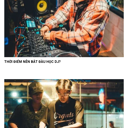
THỜI ĐIỂM NÊN BẮT ĐẦU HỌC DJ?