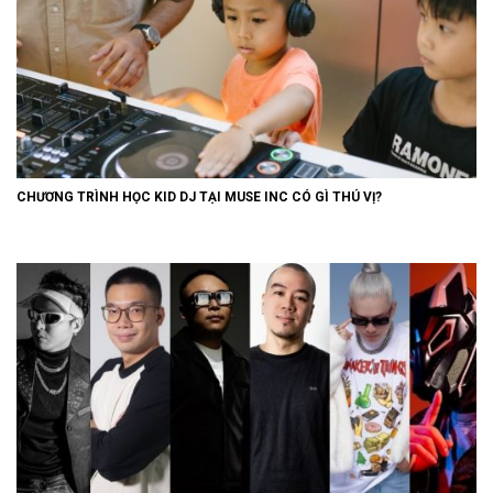
CHƯƠNG TRÌNH HỌC KID DJ TẠI MUSE INC CÓ GÌ THÚ VỊ?