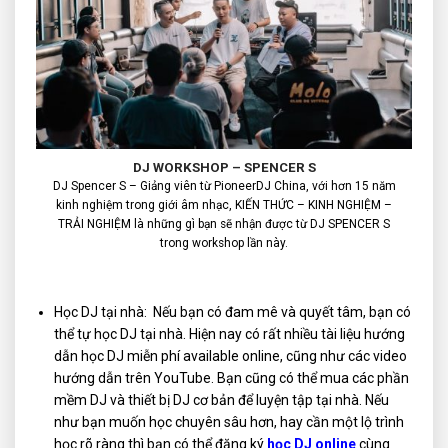
DJ WORKSHOP – SPENCER S
DJ Spencer S – Giảng viên từ PioneerDJ China, với hơn 15 năm
kinh nghiệm trong giới âm nhạc, KIẾN THỨC – KINH NGHIỆM –
TRẢI NGHIỆM là những gì bạn sẽ nhận được từ DJ SPENCER S
trong workshop lần này.
Học DJ tại nhà: Nếu bạn có đam mê và quyết tâm, bạn có
thể tự học DJ tại nhà. Hiện nay có rất nhiều tài liệu hướng
dẫn học DJ miễn phí available online, cũng như các video
hướng dẫn trên YouTube. Bạn cũng có thể mua các phần
mềm DJ và thiết bị DJ cơ bản để luyện tập tại nhà. Nếu
như bạn muốn học chuyên sâu hơn, hay cần một lộ trình
học rõ ràng thì bạn có thể đăng ký
học DJ online
cùng