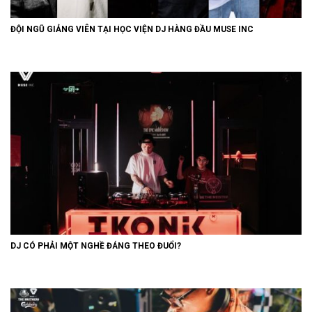
ĐỘI NGŨ GIẢNG VIÊN TẠI HỌC VIỆN DJ HÀNG ĐẦU MUSE INC
DJ CÓ PHẢI MỘT NGHỀ ĐÁNG THEO ĐUỔI?