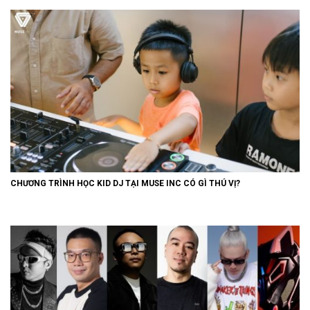
CHƯƠNG TRÌNH HỌC KID DJ TẠI MUSE INC CÓ GÌ THÚ VỊ?