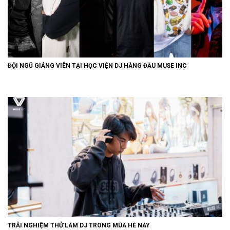
ĐỘI NGŨ GIẢNG VIÊN TẠI HỌC VIỆN DJ HÀNG ĐẦU MUSE INC
TRẢI NGHIỆM THỬ LÀM DJ TRONG MÙA HÈ NÀY