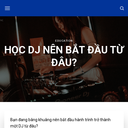
Skip
to
content
EDUCATION
HỌC DJ NÊN BẮT ĐẦU TỪ
ĐÂU?
Bạn đang bâng khuâng nên bắt đầu hành trình trở thành
một DJ từ đâu?