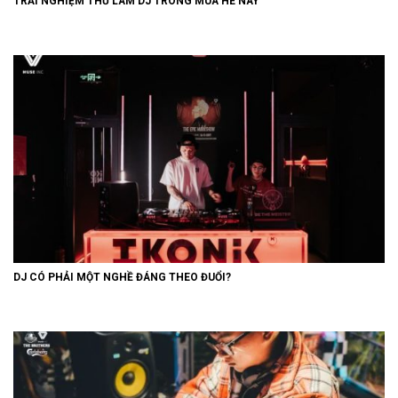
TRẢI NGHIỆM THỬ LÀM DJ TRONG MÙA HÈ NÀY
DJ CÓ PHẢI MỘT NGHỀ ĐÁNG THEO ĐUỔI?