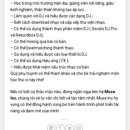
– Học trong môi trường hiện đại; giảng viên nổi tiếng, giàu
kinh nghiệm, thân thiện không tạo áp lực;
– Làm quen với DJ và hiểu được các dạng DJ ;
– Biết cách download nhạc và sắp xếp thư viện nhạc;
– Có thể sử dụng thành thạo phần mềm DJ ( Serato DJ Pro
và Rekordbox DJ);
– Có thể mixing qua bài cơ bản;
– Có thể beatmatching thành thạo;
– Sử dụng và hiểu được các loại thiết bị DJ;
– Có thể sử dụng Hiệu ứng ( FX );
– Hiểu được khái niệm cấu trúc nhạc cơ bản.
Quý phụ huynh có thể tham khảo và cho bé trải nghiệm môn
học thú vị này nhé!
Nếu có bất cứ thắc mắc nào, đừng ngần ngại liên hệ
Muse
Inc
, chúng tôi sẽ tư vấn chi tiết và tận tâm nhất. Muse Inc hy
vọng có thể đồng hành cùng bé trên hành trình phát triển tài
năng và đam mê của mình.