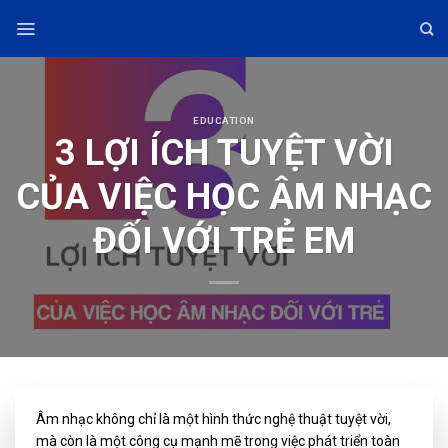
Skip
to
content
EDUCATION
3 LỢI ÍCH TUYỆT VỜI
CỦA VIỆC HỌC ÂM NHẠC
ĐỐI VỚI TRẺ EM
Âm nhạc không chỉ là một hình thức nghệ thuật tuyệt vời,
mà còn là một công cụ mạnh mẽ trong việc phát triển toàn