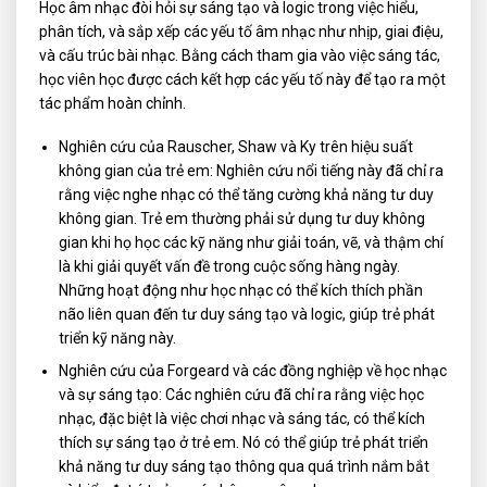
Học âm nhạc đòi hỏi sự sáng tạo và logic trong việc hiểu,
phân tích, và sắp xếp các yếu tố âm nhạc như nhịp, giai điệu,
và cấu trúc bài nhạc. Bằng cách tham gia vào việc sáng tác,
học viên học được cách kết hợp các yếu tố này để tạo ra một
tác phẩm hoàn chỉnh.
Nghiên cứu của Rauscher, Shaw và Ky trên hiệu suất
không gian của trẻ em: Nghiên cứu nổi tiếng này đã chỉ ra
rằng việc nghe nhạc có thể tăng cường khả năng tư duy
không gian. Trẻ em thường phải sử dụng tư duy không
gian khi họ học các kỹ năng như giải toán, vẽ, và thậm chí
là khi giải quyết vấn đề trong cuộc sống hàng ngày.
Những hoạt động như học nhạc có thể kích thích phần
não liên quan đến tư duy sáng tạo và logic, giúp trẻ phát
triển kỹ năng này.
Nghiên cứu của Forgeard và các đồng nghiệp về học nhạc
và sự sáng tạo: Các nghiên cứu đã chỉ ra rằng việc học
nhạc, đặc biệt là việc chơi nhạc và sáng tác, có thể kích
thích sự sáng tạo ở trẻ em. Nó có thể giúp trẻ phát triển
khả năng tư duy sáng tạo thông qua quá trình nắm bắt