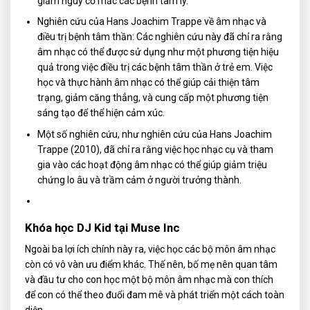
giảm nguy cơ mắc các bệnh tâm lý.
Nghiên cứu của Hans Joachim Trappe về âm nhạc và
điều trị bệnh tâm thần: Các nghiên cứu này đã chỉ ra rằng
âm nhạc có thể được sử dụng như một phương tiện hiệu
quả trong việc điều trị các bệnh tâm thần ở trẻ em. Việc
học và thực hành âm nhạc có thể giúp cải thiện tâm
trạng, giảm căng thẳng, và cung cấp một phương tiện
sáng tạo để thể hiện cảm xúc.
Một số nghiên cứu, như nghiên cứu của Hans Joachim
Trappe (2010), đã chỉ ra rằng việc học nhạc cụ và tham
gia vào các hoạt động âm nhạc có thể giúp giảm triệu
chứng lo âu và trầm cảm ở người trưởng thành.
Khóa học DJ Kid tại Muse Inc
Ngoài ba lợi ích chính này ra, việc học các bộ môn âm nhạc
còn có vô vàn ưu điểm khác. Thế nên, bố mẹ nên quan tâm
và đầu tư cho con học một bộ môn âm nhạc mà con thích
để con có thể theo đuổi đam mê và phát triển một cách toàn
diện.