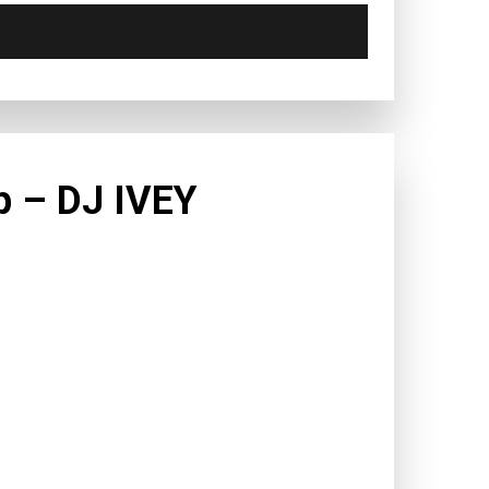
p – DJ IVEY
ăn Tư. Ivey là một cậu bé lớn lên tại thành phố
 lý gần với Hạ Long.