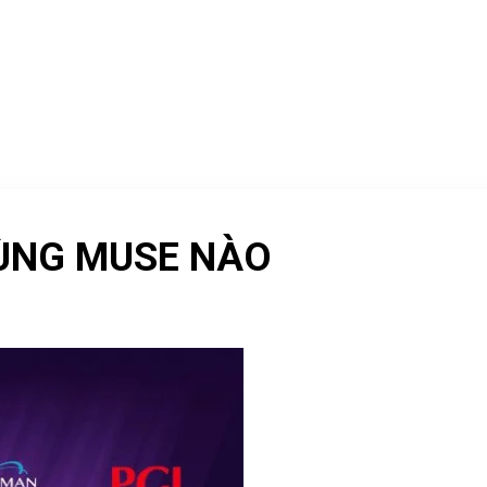
TRANG CHỦ
VỀ CHÚNG TÔI
KHÓA HỌC
SẢN P
TAG ARCHIVES:
KHÓA HỌC DJ CHUYÊN NGHIEP6
CÙNG MUSE NÀO