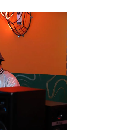
Cậu bạn Văn Sang, với biệt d
huyết đến từ thành phố biể
cậu đã lên Thành phố Hồ Ch
Muse.