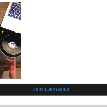
Thời đại 4.0 phát triển diện rộng, cũng là sự tr
tôi đã ngó qua rất nhiều set nhạc từ các DJs bấ
ti những set nhạc mang màu sắc âm nhạc khá
CONTINUE READING
→