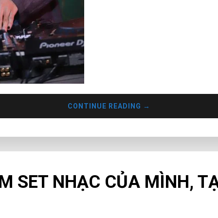
CONTINUE READING
→
AM SET NHẠC CỦA MÌNH, T