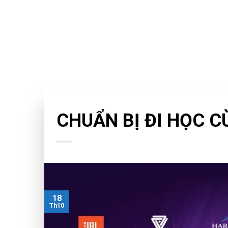
Skip
to
content
CHƯA PHÂN LOẠI
CHUẨN BỊ ĐI HỌC 
18
Th10