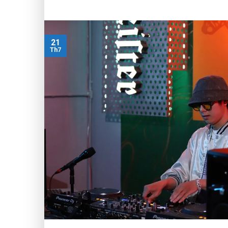
21
Th7