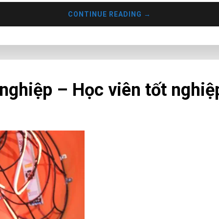
CONTINUE READING
→
nghiệp – Học viên tốt nghiệ
DJ Ivey với tên đầy đủ là Nguyễn V
Uông Bí ( tỉnh Quảng Ninh ), có địa