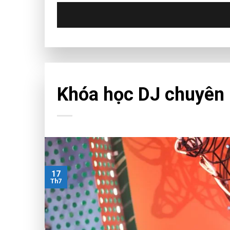
CHƯA PHÂN LOẠI
Khóa học DJ chuyên 
17
Th7