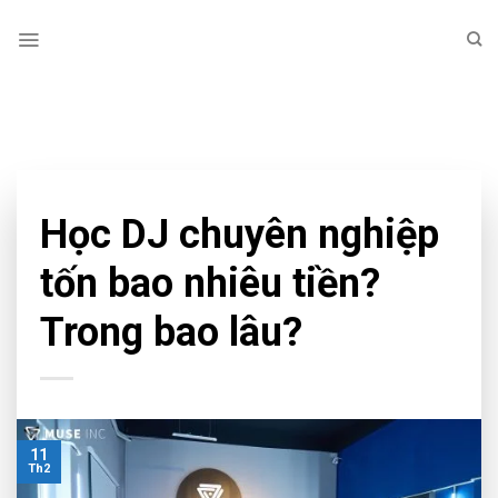
Skip
to
content
TAG ARCHIVES:
HỌC DJ UY TÍN
CHƯA PHÂN LOẠI
,
EDUCATION
Học DJ chuyên nghiệp
tốn bao nhiêu tiền?
Trong bao lâu?
11
Th2