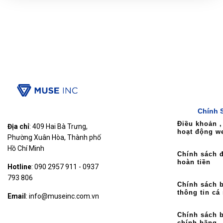
Chính 
Điều khoản ,
Địa chỉ
: 409 Hai Bà Trưng,
hoạt động w
Phường Xuân Hòa, Thành phố
Hồ Chí Minh
Chính sách đ
hoàn tiền
Hotline
: 090 2957 911 - 0937
793 806
Chính sách 
thông tin cá
Email
: info@museinc.com.vn
Chính sách 
chính hãng