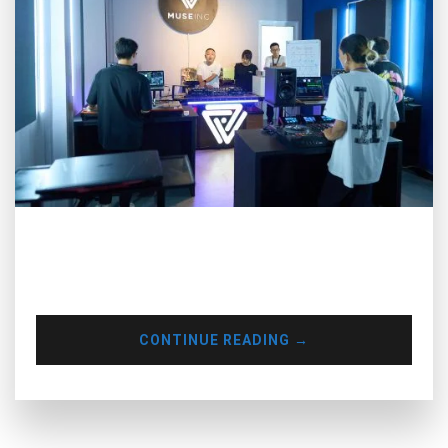
Qua bài viết này, Muse Inc hy vọng bạn sẽ có thêm thông tin
về giá cả cũng như thời gian để lựa chọn cho mình một khóa
học phù hợp và một học viện uy tín.
CONTINUE READING
→