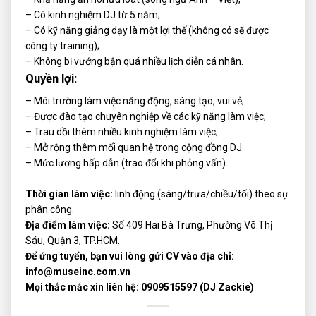
– Có kinh nghiệm DJ từ 5 năm;
– Có kỹ năng giảng dạy là một lợi thế (không có sẽ được
công ty training);
– Không bị vướng bận quá nhiều lịch diễn cá nhân.
Quyền lợi:
– Môi trường làm việc năng động, sáng tạo, vui vẻ;
– Được đào tạo chuyên nghiệp về các kỹ năng làm việc;
– Trau dồi thêm nhiều kinh nghiệm làm việc;
– Mở rộng thêm mối quan hệ trong cộng đồng DJ.
– Mức lương hấp dẫn (trao đổi khi phỏng vấn).
Thời gian làm việc:
linh động (sáng/trưa/chiều/tối) theo sự
phân công.
Địa điểm làm việc:
Số 409 Hai Bà Trưng, Phường Võ Thị
Sáu, Quận 3, TP.HCM.
Để ứng tuyển, bạn vui lòng gửi CV vào địa chỉ:
info@museinc.com.vn
Mọi thắc mắc xin liên hệ: 0909515597 (DJ Zackie)