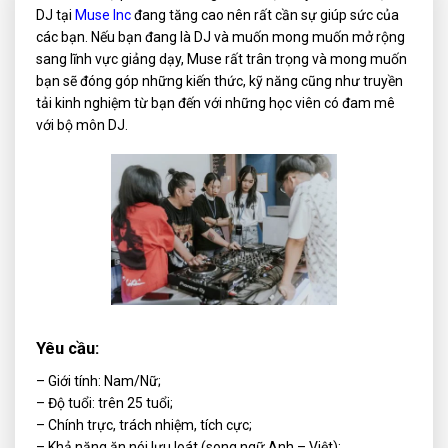
DJ tại
Muse Inc
đang tăng cao nên rất cần sự giúp sức của
các bạn. Nếu bạn đang là DJ và muốn mong muốn mở rộng
sang lĩnh vực giảng dạy, Muse rất trân trọng và mong muốn
bạn sẽ đóng góp những kiến thức, kỹ năng cũng như truyền
tải kinh nghiệm từ bạn đến với những học viên có đam mê
với bộ môn DJ.
Yêu cầu:
– Giới tính: Nam/Nữ;
– Độ tuổi: trên 25 tuổi;
– Chính trực, trách nhiệm, tích cực;
– Khả năng ăn nói lưu loát (song ngữ Anh – Việt);