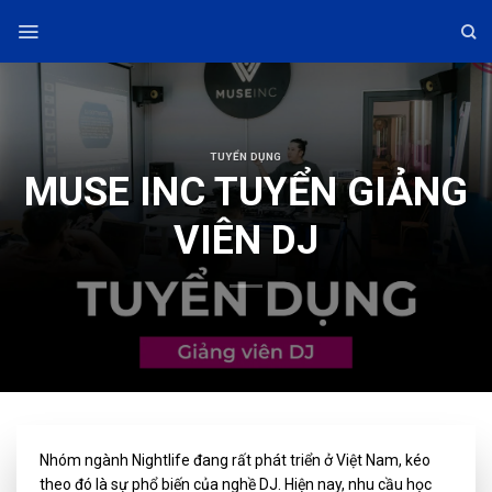
Skip
to
content
TUYỂN DỤNG
MUSE INC TUYỂN GIẢNG
VIÊN DJ
Nhóm ngành Nightlife đang rất phát triển ở Việt Nam, kéo
theo đó là sự phổ biến của nghề DJ. Hiện nay, nhu cầu học