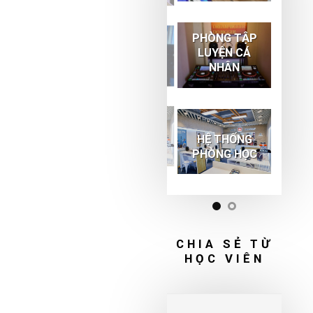
PHÒNG TẬP
LUYỆN CÁ
PHÒNG HỌC
NHÂN
TIÊU CHUẨN
HỆ THỐNG
HỆ THỐNG
PHÒNG HỌC
PHÒNG HỌC
CHIA SẺ TỪ
HỌC VIÊN