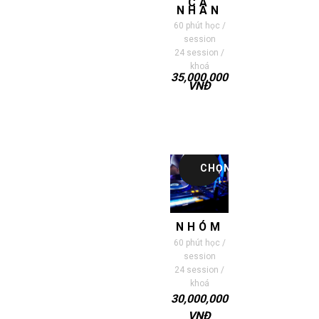
CÁ
NHÂN
60 phút học /
session
24 session /
khoá
35,000,000
VNĐ
CHỌN
NHÓM
60 phút học /
session
24 session /
khoá
30,000,000
VNĐ