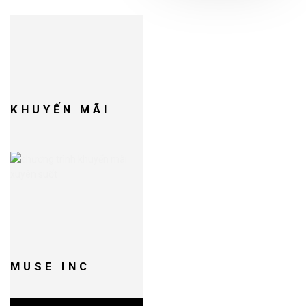
DJ
R
KHUYẾN MÃI
MUSE INC