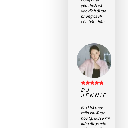
bảo và giải
dòng nhạc
đáp thắc mắc
yêu thích và
cho em.
xác định được
phong cách
của bản thân
DJ
JENNIE.
DJ
JENNIE.
Em khá may
mắn khi được
học tại Muse khi
Em khá may
luôn được các
mắn khi được
giáo viên đầy
học tại Muse khi
chuyên môn,
luôn được các