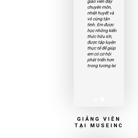
nhiệt huyết và
giáo viên đầy
vô cùng tận
chuyên môn,
tình. Em được
nhiệt huyết và
học những kiến
vô cùng tận
thức hữu ích,
tình. Em được
được tập luyện
học những kiến
thực tế để giúp
thức hữu ích,
em có cơ hội
được tập luyện
phát triển hơn
thực tế để giúp
trong tương lai
em có cơ hội
phát triển hơn
trong tương lai
GIẢNG VIÊN
TẠI MUSEINC