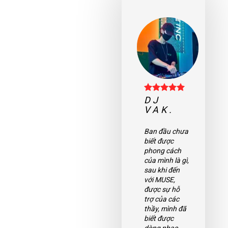
DJ
DJ
LAYER.
VAK.
Muse thật là
Ban đầu chưa
một môi
biết được
trường thật
phong cách
tốt để em có
của mình là gì,
thể phát triển
sau khi đến
kỹ năng, cũng
với MUSE,
như đam mê
được sự hỗ
DJ của mình.
trợ của các
Các thầy rất
thầy, mình đã
tận tình chỉ
biết được