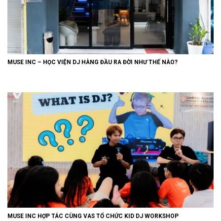
MUSE INC – HỌC VIỆN DJ HÀNG ĐẦU RA ĐỜI NHƯ THẾ NÀO?
MUSE INC HỢP TÁC CÙNG VAS TỔ CHỨC KID DJ WORKSHOP