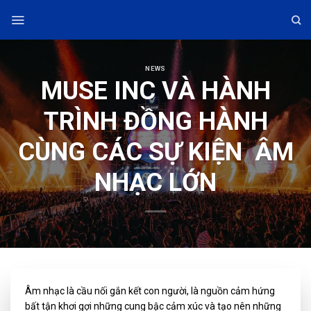
Skip
to
content
NEWS
MUSE INC VÀ HÀNH
TRÌNH ĐỒNG HÀNH
CÙNG CÁC SỰ KIỆN ÂM
NHẠC LỚN
Âm nhạc là cầu nối gắn kết con người, là nguồn cảm hứng
bất tận khơi gợi những cung bậc cảm xúc và tạo nên những