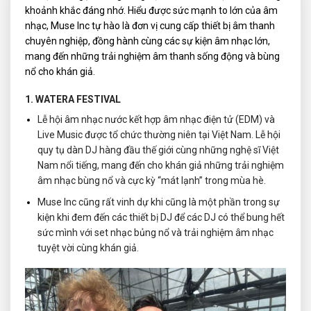
khoảnh khắc đáng nhớ. Hiểu được sức mạnh to lớn của âm
nhạc, Muse Inc tự hào là đơn vị cung cấp thiết bị âm thanh
chuyên nghiệp, đồng hành cùng các sự kiện âm nhạc lớn,
mang đến những trải nghiệm âm thanh sống động và bùng
nổ cho khán giả.
1. WATERA FESTIVAL
Lễ hội âm nhạc nước
kết hợp âm nhạc điện tử (EDM) và
Live Music được tổ chức thường niên tại Việt Nam. Lễ hội
quy tụ dàn DJ hàng đầu thế giới cùng những nghệ sĩ Việt
Nam nổi tiếng, mang đến cho khán giả những trải nghiệm
âm nhạc bùng nổ và cực kỳ “mát lạnh” trong mùa hè.
Muse Inc cũng rất vinh dự khi cũng là một phần trong sự
kiện khi đem đến các thiết bị DJ để các DJ có thể bung hết
sức mình với set nhạc bủng nổ và trải nghiệm âm nhạc
tuyệt vời cùng khán giả.