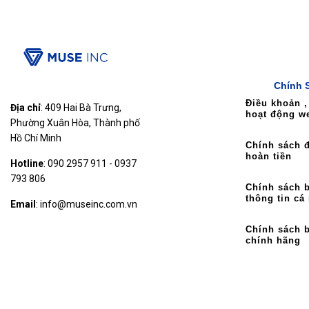
Chính 
Điều khoản ,
Địa chỉ
: 409 Hai Bà Trưng,
hoạt động w
Phường Xuân Hòa, Thành phố
Hồ Chí Minh
Chính sách đ
hoàn tiền
Hotline
: 090 2957 911 - 0937
793 806
Chính sách 
thông tin cá
Email
: info@museinc.com.vn
Chính sách 
chính hãng