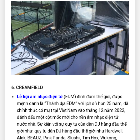
6. CREAMFIELD
Lễ hội âm nhạc điện tử
(EDM) đình đám thế giới, được
mệnh danh là “Thánh địa EDM” với lịch sử hơn 25 năm, đã
chính thức có mặt tại Việt Nam vào tháng 12 năm 2022,
đánh dấu một cột mốc mới cho nền âm nhạc điện tử
nước nhà. Sự kiện với sự quy tụ của dàn DJ hàng đầu thế
giới như: quy tụ dàn DJ hàng đầu thế giới như Hardwell,
Alok, BEAUZ, Pink Panda, Slushii, Tim Hox, Wukong,