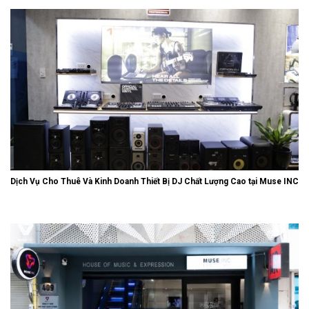
Dịch Vụ Cho Thuê Và Kinh Doanh Thiết Bị DJ Chất Lượng Cao tại Muse INC