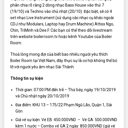
phân chia rõ ràng 2 dòng nhạc Bass House vào thứ 7
(19/10) và Techno vào chủ nhật (20/10). Đặc biệt, sẽ có 4
set nhạc Live Instrument (sử dụng các nhạc cụ khác ngoài
CDJ như Modulars, Laptop hay Drum Machine) Attiss Ngo,
Chin, TriMinh và Dee.F. Các bạn có thể theo dõi livestream
trên website boilerroom.tv hoặc kênh Youtube của Boiler
Room.
Thoả lòng mong đợi của biết bao nhiêu người yêu thích
Boiler Room tại Việt Nam, đây thực sự là cơ hội không thể bỏ
lỡ với người yêu âm nhạc Sài Thành.
Thông tin sự kiện
Thời gian: 07:00 PM đến trễ – Thứ bảy, ngày 19/10/2019
và Chủ nhật ngày 20/10/2019
Địa điểm: KHU 13 – 175/22 Phạm Ngũ Lão, Quận 1, Sài
Gòn
Giá vé sự kiện: Vé EB: 450.000VND – Vé GA: 500.000VND
kèm 1 nước – Combo vé GA 2 ngày: 850.000VND (giá vé