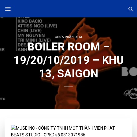
Skip
to
content
CHƯA PHÂN LOẠI
BOILER ROOM –
19/20/10/2019 – KHU
13, SAIGON