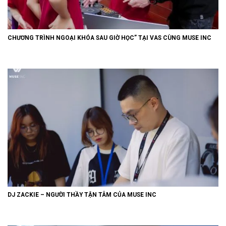
CHƯƠNG TRÌNH NGOẠI KHÓA SAU GIỜ HỌC” TẠI VAS CÙNG MUSE INC
DJ ZACKIE – NGƯỜI THẦY TẬN TÂM CỦA MUSE INC