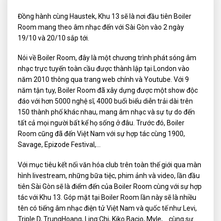
Đồng hành cùng Haustek, Khu 13 sẽ là nơi đầu tiên Boiler
Room mang theo âm nhạc đến với Sài Gòn vào 2 ngày
19/10 và 20/10 sắp tới.
Nói về Boiler Room, đây là một chương trình phát sóng âm
nhạc trực tuyến toàn cầu được thành lập tại London vào
năm 2010 thông qua trang web chính và Youtube. Với 9
năm tận tụy, Boiler Room đã xây dựng được một show độc
đáo với hơn 5000 nghệ sĩ, 4000 buổi biểu diễn trải dài trên
150 thành phố khác nhau, mang âm nhạc và sự tự do đến
tất cả mọi người bất kể họ sống ở đâu. Trước đó, Boiler
Room cũng đã đến Việt Nam với sự hợp tác cùng 1900,
Savage, Epizode Festival,…
Với mục tiêu kết nối văn hóa club trên toàn thế giới qua màn
hình livestream, những bữa tiệc, phim ảnh và video, lần đầu
tiên Sài Gòn sẽ là điểm đến của Boiler Room cùng với sự hợp
tác với Khu 13. Góp mặt tại Boiler Room lần này sẽ là nhiều
tên có tiếng âm nhạc điện tử Việt Nam và quốc tế như Levi,
Triple D, TrungHoang, Ling:Chi, Kiko Bacio, Myle,… cùng sự