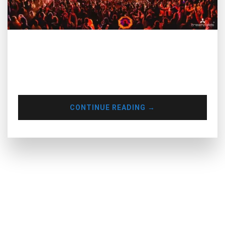
Theo Forbes, nhóm The Chainsmokers đứng đầu danh sách
những DJ kiếm tiền giỏi nhất năm 2018-2019. Hai thành viên
Andrew Taggart và Alex Pall kiếm khoảng 46 triệu USD (hơn
một nghìn tỷ đồng) trước thuế.
CONTINUE READING
→