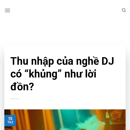
Skip
to
content
TAG ARCHIVES:
THU NHẬP CỦA DJ
NEWS
Thu nhập của nghề DJ
có “khủng” như lời
đồn?
15
Th2