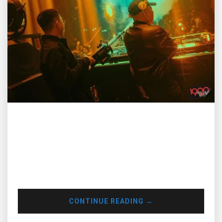
Hiện nay, có rất nhiều luồng ý kiến về thu nhập thật sự của
DJ. Chính vì có quá nhiều thông tin nên đã khiến một số bạn
bâng khuâng về việc có nên theo đuổi nghề DJ này không.
Qua bài viết này, Muse Inc sẽ đưa ra thông tin và ý kiến của
mình về thu nhập của DJ và việc sống bằng nghề DJ liệu có
khả thi hay không.
CONTINUE READING
→