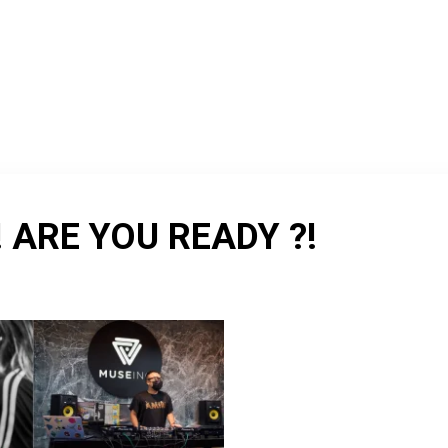
TRANG CHỦ
VỀ CHÚNG TÔI
KHÓA HỌC
SẢN P
TAG ARCHIVES:
DJ LEARN
 ARE YOU READY ?!