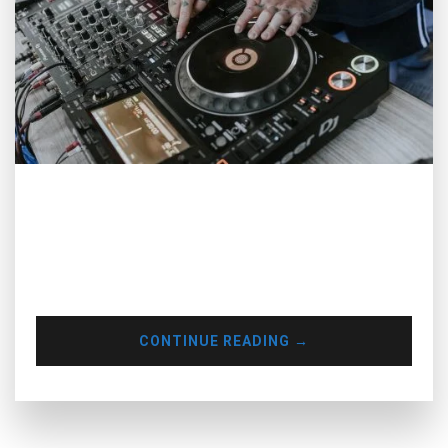
Từ lâu, việc học chơi một nhạc cụ nào đó đã được chứng
minh là một cách tuyệt vời giúp bạn phát triển trí não, tinh
thần và nhiều mặt khác. Học DJ cũng không ngoại lệ. Sau
đây, Muse Inc sẽ đưa ra cho bạn những lợi ích của việc học
DJ.
CONTINUE READING
→