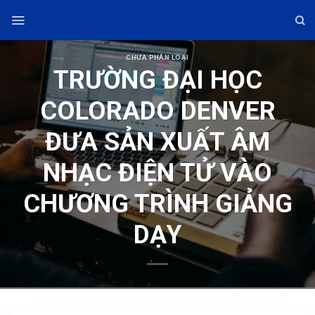
Skip
to
content
CHƯA PHÂN LOẠI
TRƯỜNG ĐẠI HỌC
COLORADO DENVER
ĐƯA SẢN XUẤT ÂM
NHẠC ĐIỆN TỬ VÀO
CHƯƠNG TRÌNH GIẢNG
DẠY