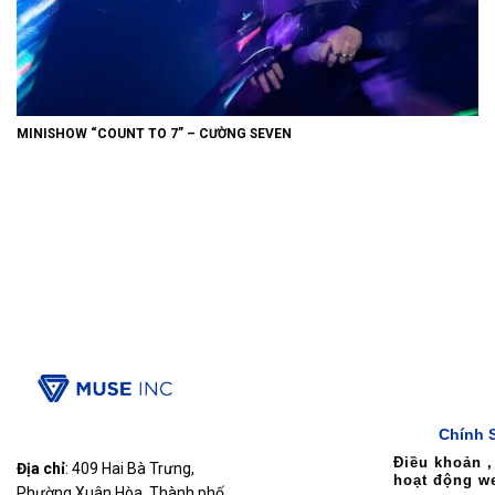
MINISHOW “COUNT TO 7” – CƯỜNG SEVEN
Chính 
Điều khoản ,
Địa chỉ
: 409 Hai Bà Trưng,
hoạt động w
Phường Xuân Hòa, Thành phố