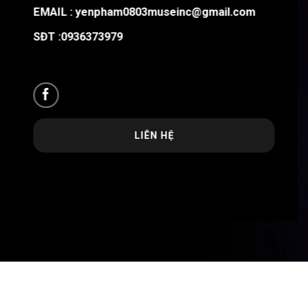
EMAIL :
yenpham0803museinc@gmail.com
SĐT :0936373979
LIÊN HỆ